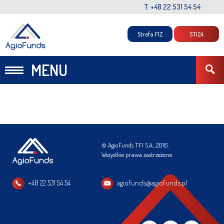
T: +48 22 531 54 54
Strefa FIZ
STI24
MENU
© AgioFunds TFI S.A., 2016.
Wszystkie prawa zastrzeżone.
+48 22 531 54 54
agiofunds@agiofunds.pl