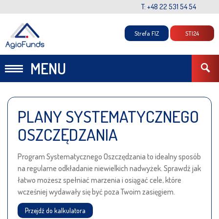
T: +48 22 531 54 54
Strefa FIZ
STI24
MENU
PLANY SYSTEMATYCZNEGO
OSZCZĘDZANIA
Program Systematycznego Oszczędzania to idealny sposób
na regularne odkładanie niewielkich nadwyżek. Sprawdź jak
łatwo możesz spełniać marzenia i osiągać cele, które
wcześniej wydawały się być poza Twoim zasięgiem.
Przejdź do kalkulatora