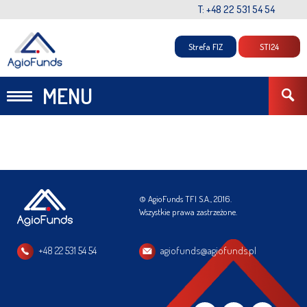
T: +48 22 531 54 54
Strefa FIZ
STI24
MENU
© AgioFunds TFI S.A., 2016.
Wszystkie prawa zastrzeżone.
+48 22 531 54 54
agiofunds@agiofunds.pl