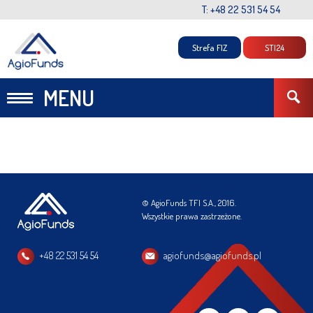
T: +48 22 531 54 54
Strefa FIZ
STI24
MENU
© AgioFunds TFI S.A., 2016.
Wszystkie prawa zastrzeżone.
+48 22 531 54 54
agiofunds@agiofunds.pl