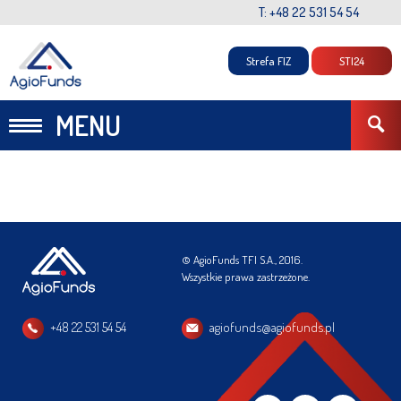
T: +48 22 531 54 54
Strefa FIZ
STI24
MENU
© AgioFunds TFI S.A., 2016.
Wszystkie prawa zastrzeżone.
+48 22 531 54 54
agiofunds@agiofunds.pl