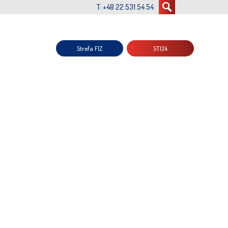
T: +48 22 531 54 54
Strefa FIZ
STI24