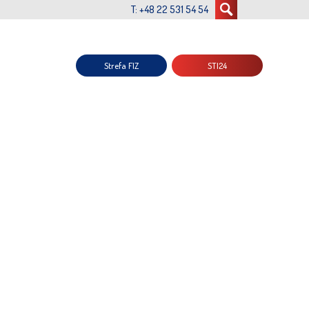
T: +48 22 531 54 54
Strefa FIZ
STI24