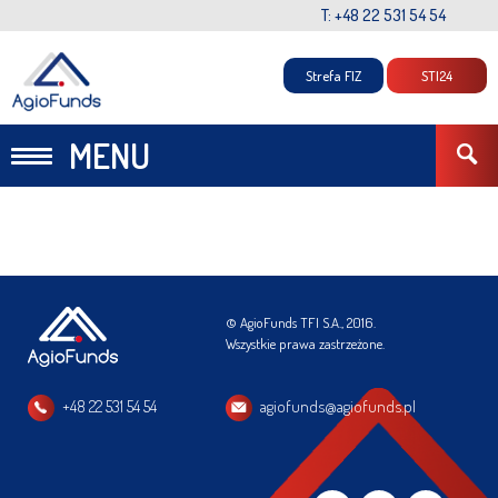
T: +48 22 531 54 54
Strefa FIZ
STI24
MENU
© AgioFunds TFI S.A., 2016.
Wszystkie prawa zastrzeżone.
+48 22 531 54 54
agiofunds@agiofunds.pl