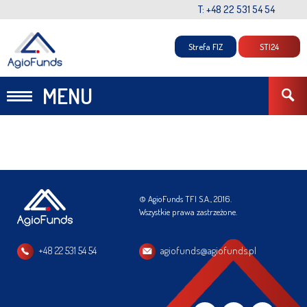
T: +48 22 531 54 54
Strefa FIZ
STI24
MENU
© AgioFunds TFI S.A., 2016.
Wszystkie prawa zastrzeżone.
+48 22 531 54 54
agiofunds@agiofunds.pl