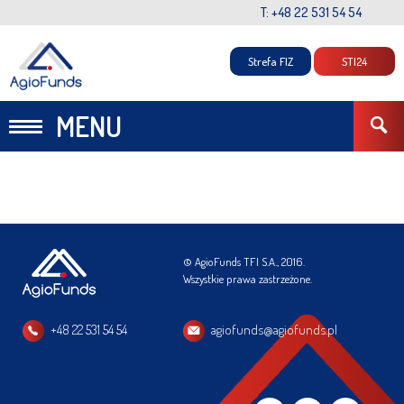
T: +48 22 531 54 54
Strefa FIZ
STI24
MENU
© AgioFunds TFI S.A., 2016.
Wszystkie prawa zastrzeżone.
+48 22 531 54 54
agiofunds@agiofunds.pl