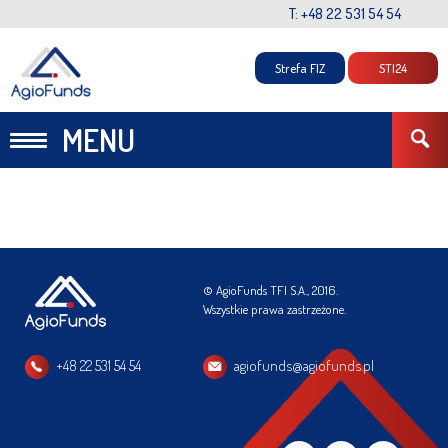
T: +48 22 531 54 54
Strefa FIZ
STI24
MENU
© AgioFunds TFI S.A., 2016.
Wszystkie prawa zastrzeżone.
+48 22 531 54 54
agiofunds@agiofunds.pl