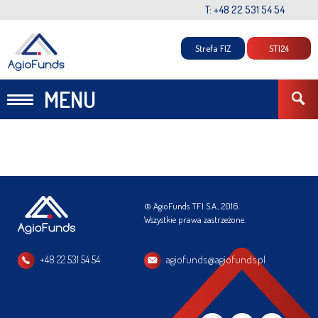
T: +48 22 531 54 54
Strefa FIZ
STI24
MENU
© AgioFunds TFI S.A., 2016.
Wszystkie prawa zastrzeżone.
+48 22 531 54 54
agiofunds@agiofunds.pl