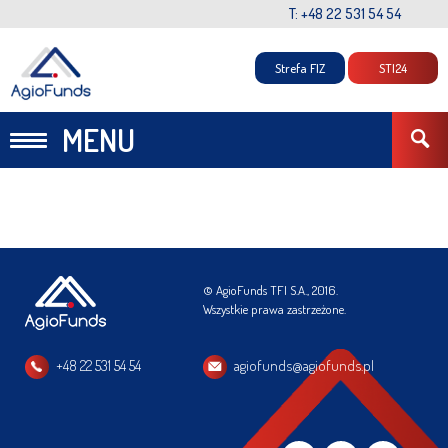
T: +48 22 531 54 54
Strefa FIZ
STI24
MENU
© AgioFunds TFI S.A., 2016.
Wszystkie prawa zastrzeżone.
+48 22 531 54 54
agiofunds@agiofunds.pl