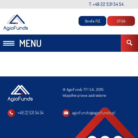
T: +48 22 531 54 54
Strefa FIZ
STI24
MENU
© AgioFunds TFI S.A., 2016.
Wszystkie prawa zastrzeżone.
+48 22 531 54 54
agiofunds@agiofunds.pl