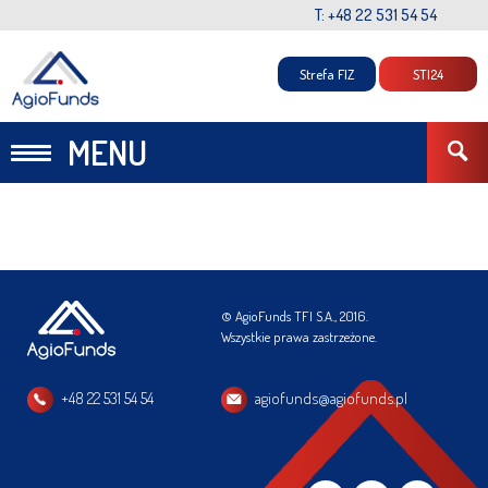
T: +48 22 531 54 54
Strefa FIZ
STI24
MENU
© AgioFunds TFI S.A., 2016.
Wszystkie prawa zastrzeżone.
+48 22 531 54 54
agiofunds@agiofunds.pl