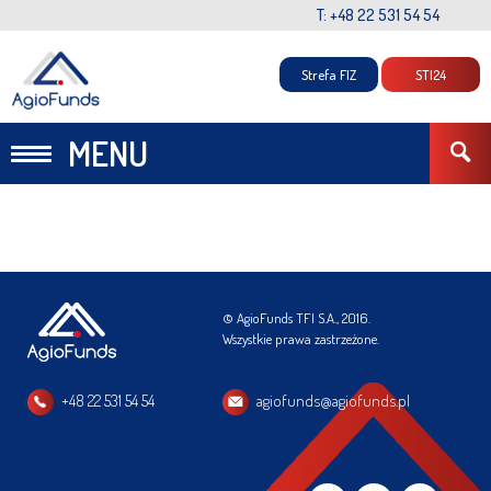
T: +48 22 531 54 54
Strefa FIZ
STI24
MENU
© AgioFunds TFI S.A., 2016.
Wszystkie prawa zastrzeżone.
+48 22 531 54 54
agiofunds@agiofunds.pl