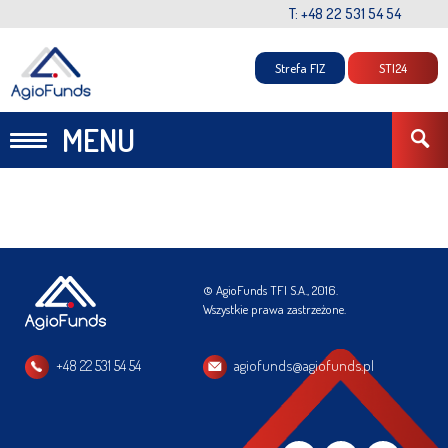
T: +48 22 531 54 54
Strefa FIZ
STI24
MENU
© AgioFunds TFI S.A., 2016.
Wszystkie prawa zastrzeżone.
+48 22 531 54 54
agiofunds@agiofunds.pl