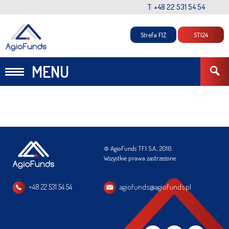
T: +48 22 531 54 54
Strefa FIZ
STI24
MENU
© AgioFunds TFI S.A., 2016.
Wszystkie prawa zastrzeżone.
+48 22 531 54 54
agiofunds@agiofunds.pl