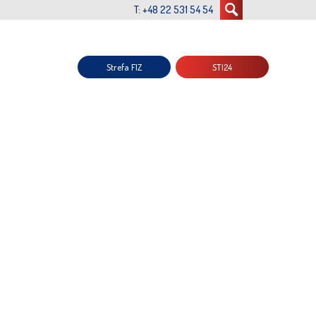
T: +48 22 531 54 54
Strefa FIZ
STI24