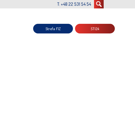
T: +48 22 531 54 54
Strefa FIZ
STI24