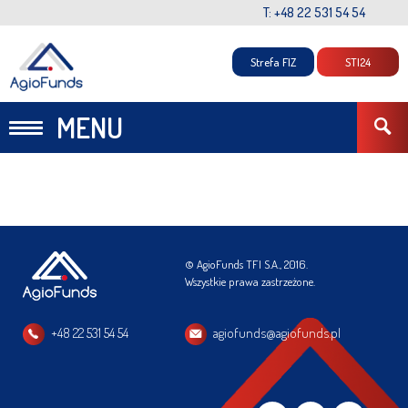
T: +48 22 531 54 54
Strefa FIZ
STI24
MENU
© AgioFunds TFI S.A., 2016.
Wszystkie prawa zastrzeżone.
+48 22 531 54 54
agiofunds@agiofunds.pl