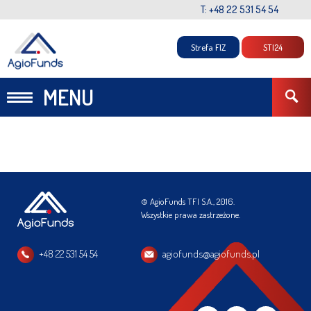
T: +48 22 531 54 54
Strefa FIZ
STI24
MENU
© AgioFunds TFI S.A., 2016.
Wszystkie prawa zastrzeżone.
+48 22 531 54 54
agiofunds@agiofunds.pl