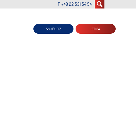
T: +48 22 531 54 54
Strefa FIZ
STI24