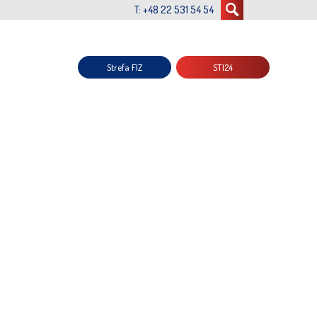
T: +48 22 531 54 54
Strefa FIZ
STI24