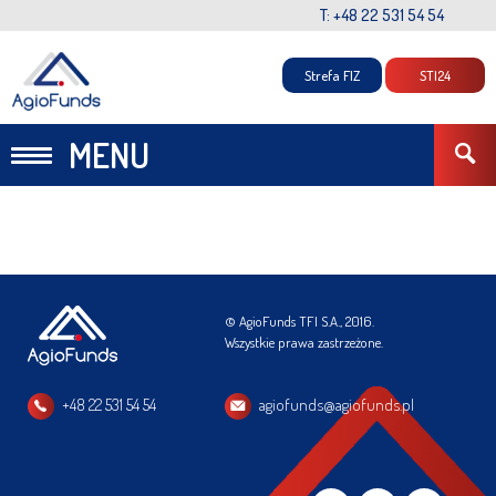
T: +48 22 531 54 54
Strefa FIZ
STI24
MENU
© AgioFunds TFI S.A., 2016.
Wszystkie prawa zastrzeżone.
+48 22 531 54 54
agiofunds@agiofunds.pl