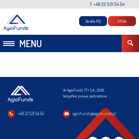
T: +48 22 531 54 54
Strefa FIZ
STI24
MENU
© AgioFunds TFI S.A., 2016.
Wszystkie prawa zastrzeżone.
+48 22 531 54 54
agiofunds@agiofunds.pl