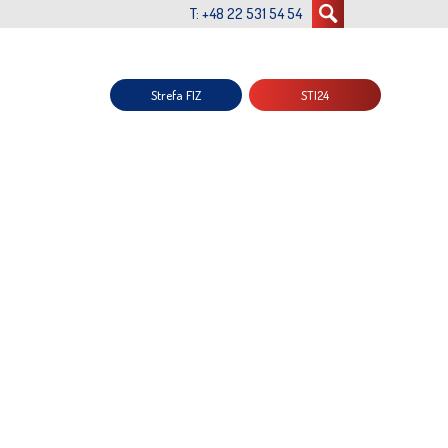
T: +48 22 531 54 54
Strefa FIZ
STI24