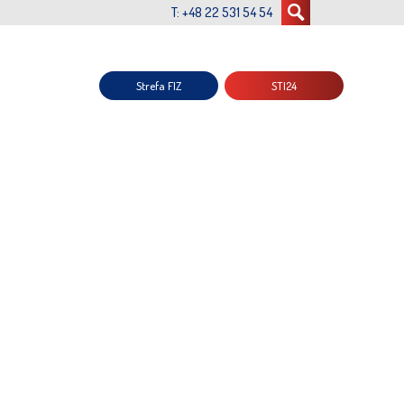
T: +48 22 531 54 54
Strefa FIZ
STI24