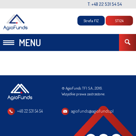
T: +48 22 531 54 54
Strefa FIZ
STI24
MENU
© AgioFunds TFI S.A., 2016.
Wszystkie prawa zastrzeżone.
+48 22 531 54 54
agiofunds@agiofunds.pl