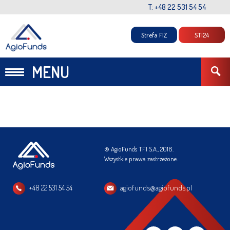
T: +48 22 531 54 54
Strefa FIZ
STI24
MENU
© AgioFunds TFI S.A., 2016.
Wszystkie prawa zastrzeżone.
+48 22 531 54 54
agiofunds@agiofunds.pl