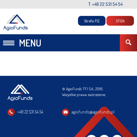
T: +48 22 531 54 54
Strefa FIZ
STI24
MENU
© AgioFunds TFI S.A., 2016.
Wszystkie prawa zastrzeżone.
+48 22 531 54 54
agiofunds@agiofunds.pl