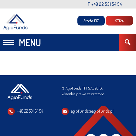
T: +48 22 531 54 54
Strefa FIZ
STI24
MENU
© AgioFunds TFI S.A., 2016.
Wszystkie prawa zastrzeżone.
+48 22 531 54 54
agiofunds@agiofunds.pl