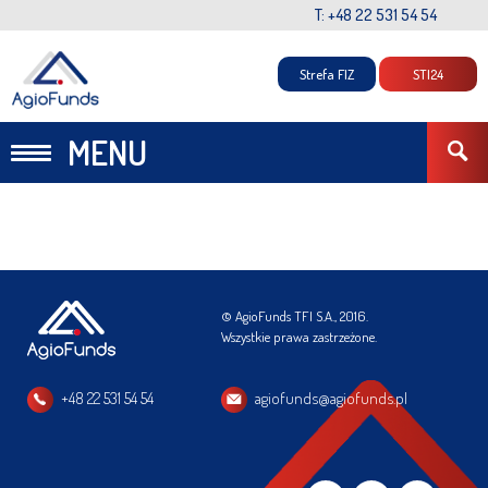
T: +48 22 531 54 54
Strefa FIZ
STI24
MENU
© AgioFunds TFI S.A., 2016.
Wszystkie prawa zastrzeżone.
+48 22 531 54 54
agiofunds@agiofunds.pl