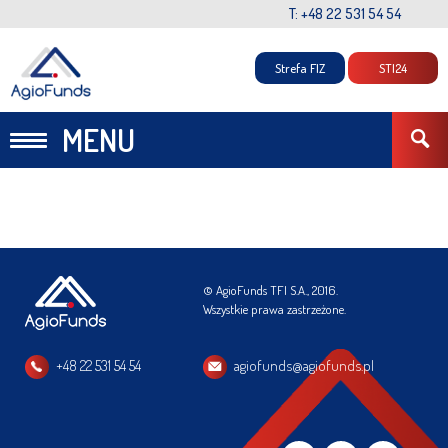
T: +48 22 531 54 54
Strefa FIZ
STI24
MENU
© AgioFunds TFI S.A., 2016.
Wszystkie prawa zastrzeżone.
+48 22 531 54 54
agiofunds@agiofunds.pl