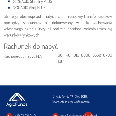
25% AGIO Stabilny PLUS
15% AGIO Akcji PLUS
Strategia obejmuje automatyczny, comiesięczny transfer środków
pomiędzy subfunduszami, dokonywany w celu zachowania
właściwego składu (ryzyka) portfela pomimo zmieniających się
warunków rynkowych.
Rachunek do nabyć
90 1140 1010 0000 5568 6700
Rachunek do nabyć PLN
1001
© AgioFunds TFI S.A., 2016.
Wszystkie prawa zastrzeżone.
+48 22 531 54 54
agiofunds@agiofunds.pl