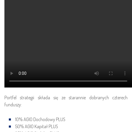
AGIO Kapitał PLUS
Prospekty
AGIO Stabilny PLUS
Statuty
Strategia Depozytowa
Strategia Konserwatywna
Strategia Optymalna
Strategia Wzrostowa
Notowania
Portfel strategii składa się ze starannie dobranych czterech
funduszy:
10% AGIO Dochodowy PLUS
50% AGIO Kapitał PLUS