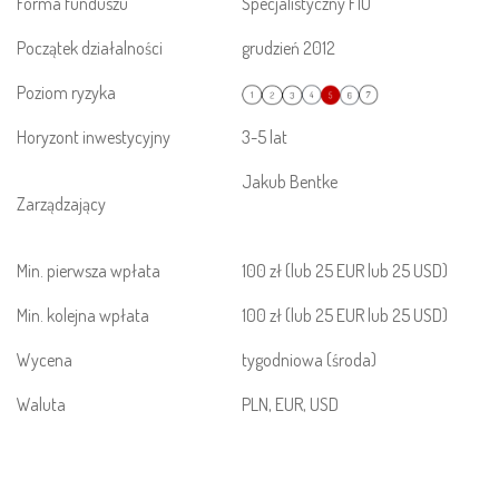
Forma funduszu
Specjalistyczny
FIO
Początek działalności
grudzień 2012
Poziom ryzyka
Horyzont inwestycyjny
3-5 lat
Jakub Bentke
Zarządzający
Min. pierwsza wpłata
100 zł
(lub 25 EUR lub 25 USD)
Min. kolejna wpłata
100 zł
(lub 25 EUR lub 25 USD)
Wycena
tygodniowa (środa)
Waluta
PLN, EUR, USD