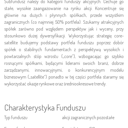
AGIO Kapitał PLUS
Subfundusz należy do kategorii funduszy akcyjnych. Cechuje go
stałe, wysokie zaangażowanie na rynku akcji. Koncentruje się
Prospekty
AGIO Stabilny PLUS
głównie na dużych i płynnych spółkach, przede wszystkim
Statuty
Strategia Depozytowa
zagranicznych (co najmniej 50% portfela). Szukamy atrakcyjnych
spółek zarówno pod względem perspektyw jak i wyceny, przy
Strategia Konserwatywna
stosunkowo dużej dywersyfikacji. Wykorzystując strategię core-
Strategia Optymalna
satellite budujemy podstawy portfela funduszu poprzez dobór
spółek o stabilnych fundamentach z perspektywą wysokich i
Strategia Wzrostowa
powtarzalnych stóp wzrostu („core”), wzbogacając go szybko
Notowania
rosnącymi spółkami, będącymi liderami swoich branż, dobrze
zarządzanymi, innowacyjnymi, o konkurencyjnym modelu
biznesowym („satellite”) ponadto w tej części portfela staramy się
wykorzystać okazje rynkowe oraz średniookresowe trendy.
Charakterystyka Funduszu
Typ funduszu
akcji zagranicznych pozostałe