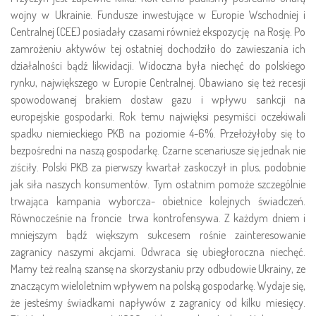
wojny w Ukrainie. Fundusze inwestujące w Europie Wschodniej i
Centralnej (CEE) posiadały czasami również ekspozycję na Rosję. Po
zamrożeniu aktywów tej ostatniej dochodziło do zawieszania ich
działalności bądź likwidacji. Widoczna była niechęć do polskiego
rynku, największego w Europie Centralnej. Obawiano się też recesji
spowodowanej brakiem dostaw gazu i wpływu sankcji na
europejskie gospodarki. Rok temu najwięksi pesymiści oczekiwali
spadku niemieckiego PKB na poziomie 4-6%. Przełożyłoby się to
bezpośredni na naszą gospodarkę. Czarne scenariusze się jednak nie
ziściły. Polski PKB za pierwszy kwartał zaskoczył in plus, podobnie
jak siła naszych konsumentów. Tym ostatnim pomoże szczególnie
trwająca kampania wyborcza- obietnice kolejnych świadczeń.
Równocześnie na froncie trwa kontrofensywa. Z każdym dniem i
mniejszym bądź większym sukcesem rośnie zainteresowanie
zagranicy naszymi akcjami. Odwraca się ubiegłoroczna niechęć.
Mamy też realną szansę na skorzystaniu przy odbudowie Ukrainy, ze
znaczącym wieloletnim wpływem na polską gospodarkę. Wydaje się,
że jesteśmy świadkami napływów z zagranicy od kilku miesięcy.