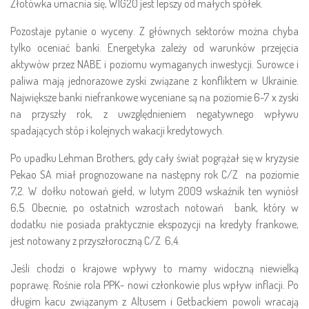
Złotówka umacnia się, WIG20 jest lepszy od małych spółek.
Pozostaje pytanie o wyceny. Z głównych sektorów można chyba
tylko oceniać banki. Energetyka zależy od warunków przejęcia
aktywów przez NABE i poziomu wymaganych inwestycji. Surowce i
paliwa mają jednorazowe zyski związane z konfliktem w Ukrainie.
Największe banki niefrankowe wyceniane są na poziomie 6-7 x zyski
na przyszły rok, z uwzględnieniem negatywnego wpływu
spadających stóp i kolejnych wakacji kredytowych.
Po upadku Lehman Brothers, gdy cały świat pogrążał się w kryzysie
Pekao SA miał prognozowane na następny rok C/Z na poziomie
7,2. W dołku notowań giełd, w lutym 2009 wskaźnik ten wyniósł
6,5. Obecnie, po ostatnich wzrostach notowań bank, który w
dodatku nie posiada praktycznie ekspozycji na kredyty frankowe,
jest notowany z przyszłoroczną C/Z 6,4.
Jeśli chodzi o krajowe wpływy to mamy widoczną niewielką
poprawę. Rośnie rola PPK- nowi członkowie plus wpływ inflacji. Po
długim kacu związanym z Altusem i Getbackiem powoli wracają