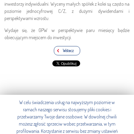
inwestorzy indywidualni. Wyceny małych spółek z kolei są często na
poziomie jednocyfrowej C/Z, z dużymi dywidendami i
perspektywami wzrostu.
Wydaje się, że GPW w perspektywie paru miesięcy będzie
obiecującym miejscem do inwestycji.
Wstecz
W celu świadczenia usług na najwyższym poziomie w
ramach naszego serwisu stosujemy pliki cookies i
© AgioFunds TFI S.A., 2016.
przetwarzamy Twoje dane osobowe. W dowolnej chwili
Wszystkie prawa zastrzeżone.
możesz zgłosić sprzeciw wobec przetwarzania, w tym
profilowania. Korzystanie z serwisu bez zmiany ustawień