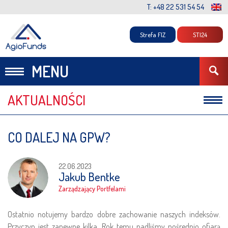
T: +48 22 531 54 54
Strefa FIZ
STI24
MENU
AKTUALNOŚCI
Komunikaty
CO DALEJ NA GPW?
Komentarze
22.06.2023
Jakub Bentke
Zarządzający Portfelami
Ostatnio notujemy bardzo dobre zachowanie naszych indeksów.
Przyczyn jest zapewne kilka. Rok temu padliśmy pośrednio ofiarą