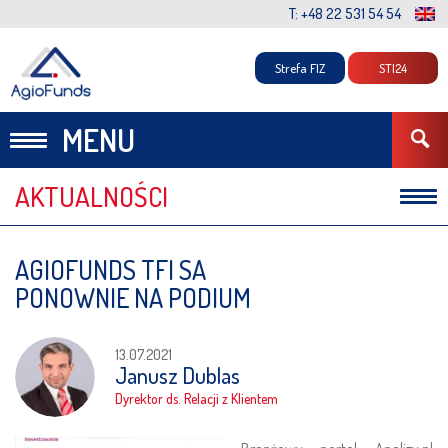
T: +48 22 531 54 54
Strefa FIZ
STI24
MENU
AKTUALNOŚCI
Komunikaty
AGIOFUNDS TFI SA
Komentarze
PONOWNIE NA PODIUM
13.07.2021
Janusz Dublas
Dyrektor ds. Relacji z Klientem