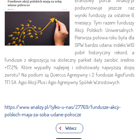
Branżowy portal Analizy.pl
podsumowuje jeszcze raz
wyniki funduszy za ostatnie 6
miesięcy. Tym razem funduszy
Akcji Polskich Uniwersalnych.
Pierwsza połowa roku była dla
GPW bardzo udana: indeks WIG
pobił historyczny rekord, a
fundusze z ekspozycją na stołeczny parkiet dały zarobić średnio
+17,2%. Które wypadły najlepiej i odnotowały najwyższą stopę
zwrotu? Na podium są Quercus Agresywny i 2 fundusze AgioFunds
TFI SA: Agio Akcji Plus i Agio Agresywny Spółek Wzrostowych.
https://www.analizy.pl/tylko-u-nas/27769/fundusze-akcji-
polskich-maja-za-soba-udane-polrocze
Wstecz