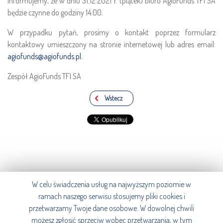
Informujemy, że w dniu 31.12.2021 r. (piątek) biuro AgioFunds TFI SA
będzie czynne do godziny 14:00.
W przypadku pytań, prosimy o kontakt poprzez formularz
kontaktowy umieszczony na stronie internetowej lub adres email:
agiofunds@agiofunds.pl
.
Zespół AgioFunds TFI SA
Wstecz
W celu świadczenia usług na najwyższym poziomie w
ramach naszego serwisu stosujemy pliki cookies i
© AgioFunds TFI S.A., 2016.
przetwarzamy Twoje dane osobowe. W dowolnej chwili
Wszystkie prawa zastrzeżone.
możesz zgłosić sprzeciw wobec przetwarzania, w tym