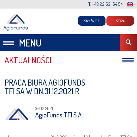
T: +48 22 531 54 54
Strefa FIZ
STI24
MENU
AKTUALNOŚCI
Komunikaty
PRACA BIURA AGIOFUNDS
Komentarze
TFI SA W DN.31.12.2021 R
30.12.2021
AgioFunds TFI S.A.