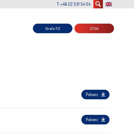
T: +48 22 531 54 54
Strefa FIZ
STI24
Pobierz
Pobierz