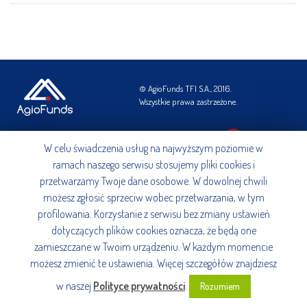
AGIO Kapitał PLUS
Prospekty
AGIO Stabilny PLUS
Statuty
Strategia Depozytowa
Strategia Konserwatywna
© AgioFunds TFI S.A., 2016.
Strategia Optymalna
Wszystkie prawa zastrzeżone.
Strategia Wzrostowa
+48 22 531 54 54
agiofunds@agiofunds.pl
Notowania
W celu świadczenia usług na najwyższym poziomie w
ramach naszego serwisu stosujemy pliki cookies i
przetwarzamy Twoje dane osobowe. W dowolnej chwili
możesz zgłosić sprzeciw wobec przetwarzania, w tym
profilowania. Korzystanie z serwisu bez zmiany ustawień
dotyczących plików cookies oznacza, że będą one
zamieszczane w Twoim urządzeniu. W każdym momencie
możesz zmienić te ustawienia. Więcej szczegółów znajdziesz
w naszej
Polityce prywatności
.
Rozumiem