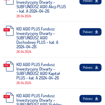
AGIO Kapitał PLUS
Pobierz
Inwestycyjny Otwarty –
SUBFUNDUSZ AGIO Akcji PLUS
Prospekty
AGIO Stabilny PLUS
– kat. A 2024-04-26
Statuty
26.04.2024
Strategia Depozytowa
Strategia Konserwatywna
KID AGIO PLUS Fundusz
Pobierz
Inwestycyjny Otwarty –
Strategia Optymalna
SUBFUNDUSZ AGIO
Dochodowy PLUS – kat. A
Strategia Wzrostowa
2024-04-26
Notowania
26.04.2024
KID AGIO PLUS Fundusz
Pobierz
Inwestycyjny Otwarty –
SUBFUNDUSZ AGIO Kapitał
PLUS – kat. A 2024-04-26
26.04.2024
KID AGIO PLUS Fundusz
Pobierz
Inwestycyjny Otwarty –
SUBFUNDUSZ AGIO Stabilny