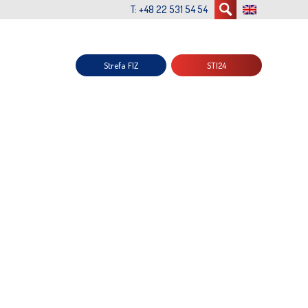
T: +48 22 531 54 54
Strefa FIZ
STI24