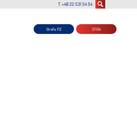
T: +48 22 531 54 54
Strefa FIZ
STI24