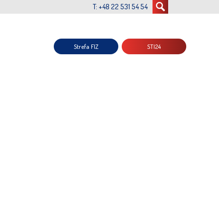
T: +48 22 531 54 54
Strefa FIZ
STI24