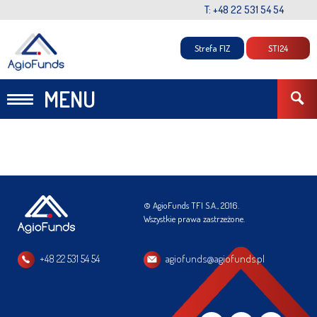
T: +48 22 531 54 54
Strefa FIZ
STI24
MENU
© AgioFunds TFI S.A., 2016.
Wszystkie prawa zastrzeżone.
+48 22 531 54 54
agiofunds@agiofunds.pl