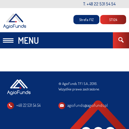
T: +48 22 531 54 54
Strefa FIZ
STI24
MENU
© AgioFunds TFI S.A., 2016.
Wszystkie prawa zastrzeżone.
+48 22 531 54 54
agiofunds@agiofunds.pl