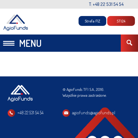
T: +48 22 531 54 54
Strefa FIZ
STI24
MENU
© AgioFunds TFI S.A., 2016.
Wszystkie prawa zastrzeżone.
+48 22 531 54 54
agiofunds@agiofunds.pl