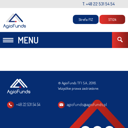
T: +48 22 531 54 54
Strefa FIZ
STI24
MENU
© AgioFunds TFI S.A., 2016.
Wszystkie prawa zastrzeżone.
+48 22 531 54 54
agiofunds@agiofunds.pl