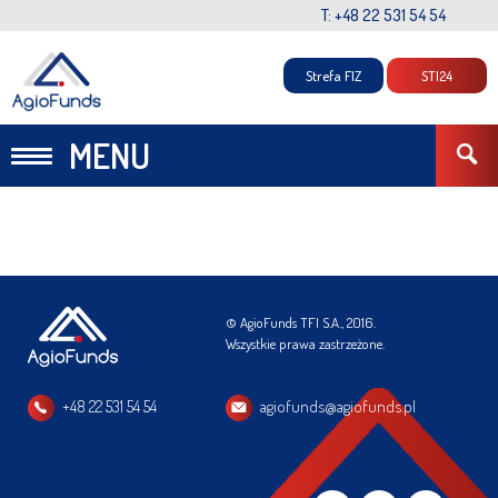
T: +48 22 531 54 54
Strefa FIZ
STI24
MENU
© AgioFunds TFI S.A., 2016.
Wszystkie prawa zastrzeżone.
+48 22 531 54 54
agiofunds@agiofunds.pl